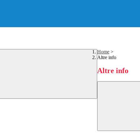
Home
>
Altre info
Altre info