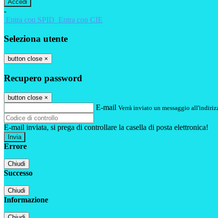
-
Entra con SPID
Entra con CIE
Seleziona utente
button close
×
Recupero password
button close
×
E-mail
Verrà inviato un messaggio all'indirizz
E-mail inviata, si prega di controllare la casella di posta elettronica!
Errore
Chiudi
Successo
Chiudi
Informazione
Chiudi