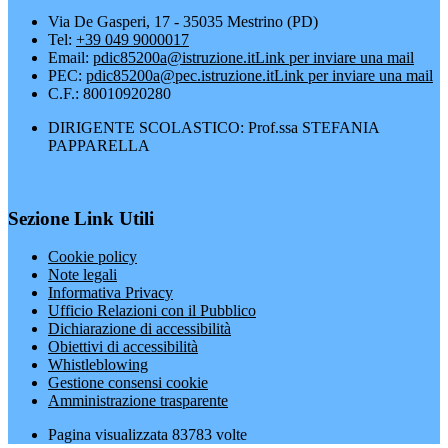
Via De Gasperi, 17 - 35035 Mestrino (PD)
Tel:
+39 049 9000017
Email:
pdic85200a@istruzione.it
Link per inviare una mail
PEC:
pdic85200a@pec.istruzione.it
Link per inviare una mail
C.F.: 80010920280
DIRIGENTE SCOLASTICO: Prof.ssa STEFANIA
PAPPARELLA
Sezione Link Utili
Cookie policy
Note legali
Informativa Privacy
Ufficio Relazioni con il Pubblico
Dichiarazione di accessibilità
Obiettivi di accessibilità
Whistleblowing
Gestione consensi cookie
Amministrazione trasparente
Pagina visualizzata
83783
volte