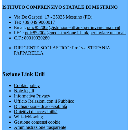
ISTITUTO COMPRENSIVO STATALE DI MESTRINO
Via De Gasperi, 17 - 35035 Mestrino (PD)
Tel:
+39 049 9000017
Email:
pdic85200a@istruzione.it
Link per inviare una mail
PEC:
pdic85200a@pec.istruzione.it
Link per inviare una mail
C.F.: 80010920280
DIRIGENTE SCOLASTICO: Prof.ssa STEFANIA
PAPPARELLA
Sezione Link Utili
Cookie policy
Note legali
Informativa Privacy
Ufficio Relazioni con il Pubblico
Dichiarazione di accessibilità
Obiettivi di accessibilità
Whistleblowing
Gestione consensi cookie
Amministrazione trasparente