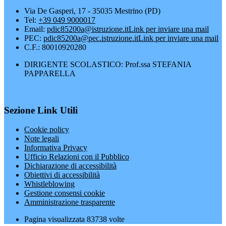
Via De Gasperi, 17 - 35035 Mestrino (PD)
Tel:
+39 049 9000017
Email:
pdic85200a@istruzione.it
Link per inviare una mail
PEC:
pdic85200a@pec.istruzione.it
Link per inviare una mail
C.F.: 80010920280
DIRIGENTE SCOLASTICO: Prof.ssa STEFANIA
PAPPARELLA
Sezione Link Utili
Cookie policy
Note legali
Informativa Privacy
Ufficio Relazioni con il Pubblico
Dichiarazione di accessibilità
Obiettivi di accessibilità
Whistleblowing
Gestione consensi cookie
Amministrazione trasparente
Pagina visualizzata
83738
volte