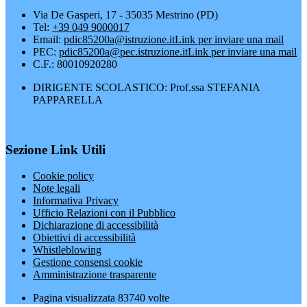
Via De Gasperi, 17 - 35035 Mestrino (PD)
Tel:
+39 049 9000017
Email:
pdic85200a@istruzione.it
Link per inviare una mail
PEC:
pdic85200a@pec.istruzione.it
Link per inviare una mail
C.F.: 80010920280
DIRIGENTE SCOLASTICO: Prof.ssa STEFANIA
PAPPARELLA
Sezione Link Utili
Cookie policy
Note legali
Informativa Privacy
Ufficio Relazioni con il Pubblico
Dichiarazione di accessibilità
Obiettivi di accessibilità
Whistleblowing
Gestione consensi cookie
Amministrazione trasparente
Pagina visualizzata
83740
volte