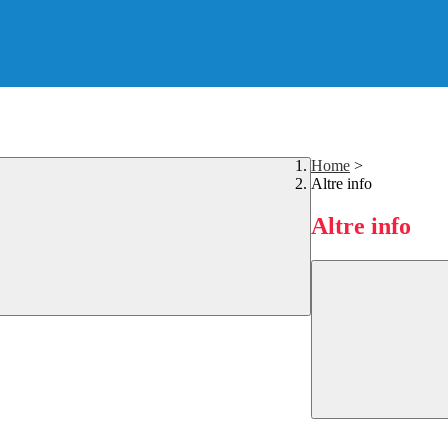
Home
>
Altre info
Altre info