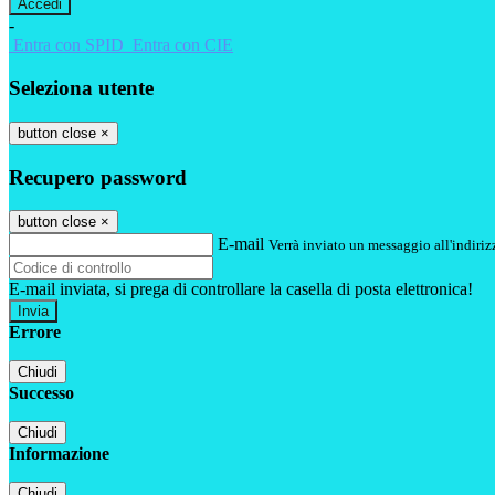
-
Entra con SPID
Entra con CIE
Seleziona utente
button close
×
Recupero password
button close
×
E-mail
Verrà inviato un messaggio all'indirizz
E-mail inviata, si prega di controllare la casella di posta elettronica!
Errore
Chiudi
Successo
Chiudi
Informazione
Chiudi