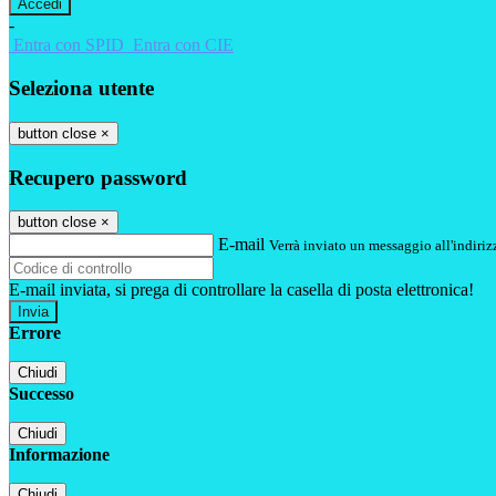
-
Entra con SPID
Entra con CIE
Seleziona utente
button close
×
Recupero password
button close
×
E-mail
Verrà inviato un messaggio all'indirizz
E-mail inviata, si prega di controllare la casella di posta elettronica!
Errore
Chiudi
Successo
Chiudi
Informazione
Chiudi