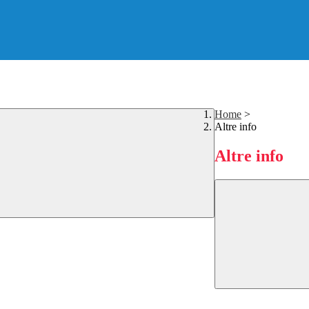
Home
>
Altre info
Altre info