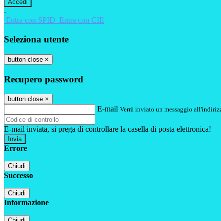
-
Entra con SPID
Entra con CIE
Seleziona utente
button close
×
Recupero password
button close
×
E-mail
Verrà inviato un messaggio all'indirizz
E-mail inviata, si prega di controllare la casella di posta elettronica!
Errore
Chiudi
Successo
Chiudi
Informazione
Chiudi