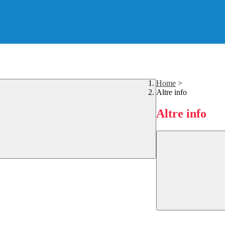
Home
>
Altre info
Altre info