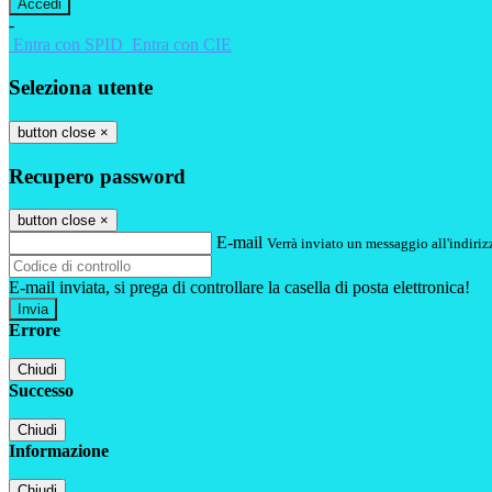
-
Entra con SPID
Entra con CIE
Seleziona utente
button close
×
Recupero password
button close
×
E-mail
Verrà inviato un messaggio all'indirizz
E-mail inviata, si prega di controllare la casella di posta elettronica!
Errore
Chiudi
Successo
Chiudi
Informazione
Chiudi