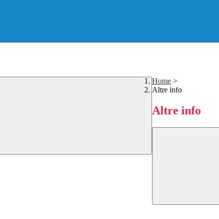
Home
>
Altre info
Altre info