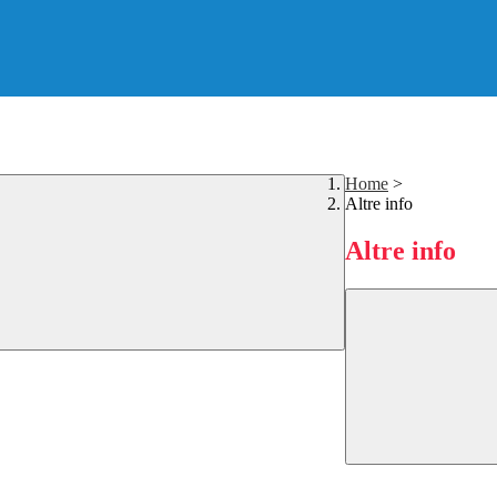
Home
>
Altre info
Altre info