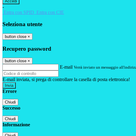
-
Entra con SPID
Entra con CIE
Seleziona utente
button close
×
Recupero password
button close
×
E-mail
Verrà inviato un messaggio all'indirizz
E-mail inviata, si prega di controllare la casella di posta elettronica!
Errore
Chiudi
Successo
Chiudi
Informazione
Chiudi