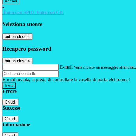
-
Entra con SPID
Entra con CIE
Seleziona utente
button close
×
Recupero password
button close
×
E-mail
Verrà inviato un messaggio all'indirizz
E-mail inviata, si prega di controllare la casella di posta elettronica!
Errore
Chiudi
Successo
Chiudi
Informazione
Chiudi