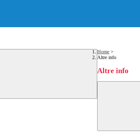
Home
>
Altre info
Altre info