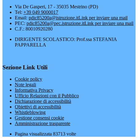
Via De Gasperi, 17 - 35035 Mestrino (PD)
Tel:
+39 049 9000017
Email:
pdic85200a@istruzione.it
Link per inviare una mail
PEC:
pdic85200a@pec.istruzione.it
Link per inviare una mail
C.F.: 80010920280
DIRIGENTE SCOLASTICO: Prof.ssa STEFANIA
PAPPARELLA
Sezione Link Utili
Cookie policy
Note legali
Informativa Privacy
Ufficio Relazioni con il Pubblico
Dichiarazione di accessibilità
Obiettivi di accessibilità
Whistleblowing
Gestione consensi cookie
Amministrazione trasparente
Pagina visualizzata
83713
volte